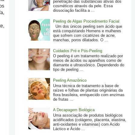
penetração das substâncias ativas dos
os
cosméticos através da pele. Essa
dissociação facilita a ...
a,
Peeling de Algas Procedimento Facial
e,
Um dos únicos peeling sem ácido que
está conquistando Homens e mulheres
que sofrem com cicatrizes de acne,
manchas, poros dilatados. O ...
Cuidados Pré e Pós-Peeling
O peeling é um tratamento realizado por
meios de ácidos ou aparelhos como de
diamante e ultrassônico. Dependendo do
tipo de peeling ...
Peeling Amazônico
Uma técnica de tratamento a base de
raízes e folhas de plantas originárias da
flora brasileira, enriquecido com enzimas
de frutas ...
A Decapagem Biológica
Uma associação de produtos biológicos
acidificados (colágeno, placenta, elastina,
anti-oxidantes e vitaminas) com Acido
Láctico e Ácido ...