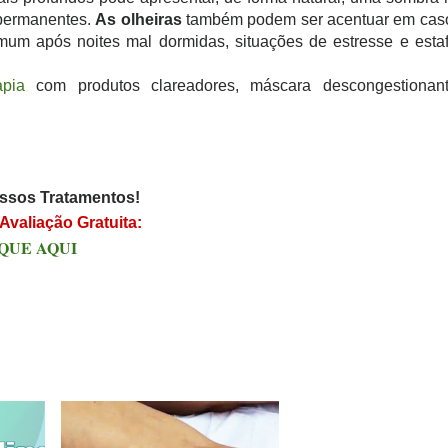
s permanentes.
As olheiras
também podem ser acentuar em cas
um após noites mal dormidas, situações de estresse e estaf
apia
com produtos clareadores, máscara descongestionant
ssos Tratamentos!
Avaliação Gratuita:
QUE AQUI