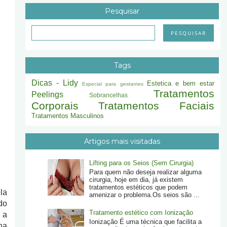
Pesquisar
Tags
Dicas - Lidy
Estetica e bem estar
Especial para gestantes
Tratamentos
Peelings
Sobrancelhas
Corporais
Tratamentos Faciais
Tratamentos Masculinos
Artigos mais visitadas
Lifting para os Seios (Sem Cirurgia)
Para quem não deseja realizar alguma
cirurgia, hoje em dia, já existem
tratamentos estéticos que podem
la
amenizar o problema.Os seios são ...
do
Tratamento estético com Ionização
 a
Ionização É uma técnica que facilita a
na