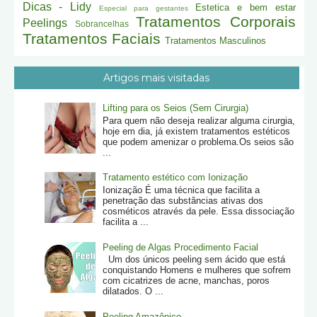
Dicas - Lidy
Estetica e bem estar
Especial para gestantes
Tratamentos Corporais
Peelings
Sobrancelhas
Tratamentos Faciais
Tratamentos Masculinos
Artigos mais visitadas
Lifting para os Seios (Sem Cirurgia)
Para quem não deseja realizar alguma cirurgia,
hoje em dia, já existem tratamentos estéticos
que podem amenizar o problema.Os seios são
...
Tratamento estético com Ionização
Ionização É uma técnica que facilita a
penetração das substâncias ativas dos
cosméticos através da pele. Essa dissociação
facilita a ...
Peeling de Algas Procedimento Facial
Um dos únicos peeling sem ácido que está
conquistando Homens e mulheres que sofrem
com cicatrizes de acne, manchas, poros
dilatados. O ...
Peeling Amazônico