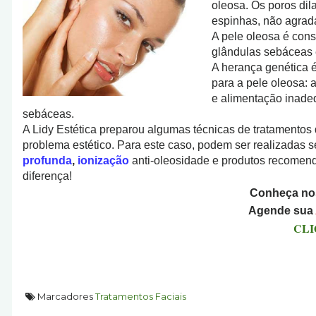
oleosa. Os poros dil
espinhas, não agra
A pele oleosa é con
glândulas sebáceas 
A herança genética é
para a pele oleosa: 
e alimentação inade
sebáceas.
A Lidy Estética preparou algumas técnicas de tratamentos
problema estético. Para este caso, podem ser realizadas 
profunda
,
ionização
anti-oleosidade e produtos recomen
diferença!
Conheça no
Agende sua
CLI
Marcadores
Tratamentos Faciais