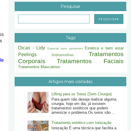
Pesquisar
ss
Tags
s
Dicas - Lidy
Estetica e bem estar
Especial para gestantes
Tratamentos
Peelings
Sobrancelhas
le
Corporais
Tratamentos Faciais
Tratamentos Masculinos
Artigos mais visitadas
Lifting para os Seios (Sem Cirurgia)
Para quem não deseja realizar alguma
cirurgia, hoje em dia, já existem
tratamentos estéticos que podem
amenizar o problema.Os seios são ...
Tratamento estético com Ionização
Ionização É uma técnica que facilita a