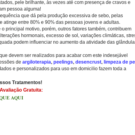
atados, pele brilhante, às vezes até com presença de cravos e
dam pessoa alguma!
sequência que dá pela produção excessiva de sebo, pelas
e atinge entre 80% e 90% das pessoas jovens e adultas.
 o principal motivo, porém, outros fatores também, contribuem
alterações hormonais, excesso de sol, variações climáticas, stre
quada podem influenciar no aumento da atividade das glândula
 que devem ser realizados para acabar com este indesejável
sessões de
argiloterapia
,
peelings
,
desencrust
,
limpeza de pe
dados e personalizados para uso em domicilio fazem toda a
ssos Tratamentos!
Avaliação Gratuita:
QUE AQUI