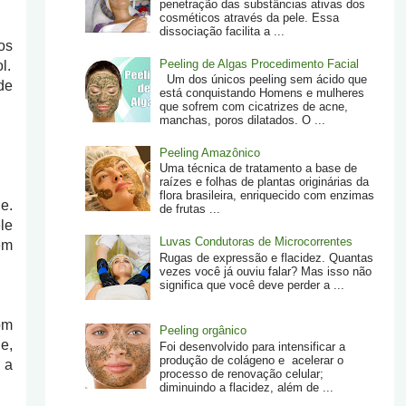
penetração das substâncias ativas dos
cosméticos através da pele. Essa
dissociação facilita a ...
os
Peeling de Algas Procedimento Facial
l.
Um dos únicos peeling sem ácido que
de
está conquistando Homens e mulheres
que sofrem com cicatrizes de acne,
manchas, poros dilatados. O ...
Peeling Amazônico
Uma técnica de tratamento a base de
raízes e folhas de plantas originárias da
flora brasileira, enriquecido com enzimas
e.
de frutas ...
le
Luvas Condutoras de Microcorrentes
êm
Rugas de expressão e flacidez. Quantas
vezes você já ouviu falar? Mas isso não
significa que você deve perder a ...
om
Peeling orgânico
e,
Foi desenvolvido para intensificar a
produção de colágeno e acelerar o
 a
processo de renovação celular;
diminuindo a flacidez, além de ...