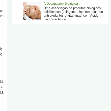
A Decapagem Biológica
Uma associação de produtos biológicos
ue
acidificados (colágeno, placenta, elastina,
anti-oxidantes e vitaminas) com Acido
êm
Láctico e Ácido ...
de
o,
la
 a
da