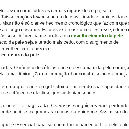
ele, assim como todos os demais órgãos do corpo, sofre
 Tais alterações levam à perda de elasticidade e luminosidade,
z. Mas não é só o envelhecimento cronológico que faz com que 
 ao longo dos anos. Fatores externos como o estresse, o fumo 
ção solar, influenciam e aceleram o
envelhecimento da pele
,
cto da pele seja alterado mais cedo, com o surgimento de
o envelhecimento precoce.
ce dentro da pele;
madas. O número de células que se descamam da pele começa
. Há uma diminuição da produção hormonal e a pele começa
e e da qualidade do gel coloidal, perdendo sua capacidade 
as de colágeno e elastina, que sustentam a pele.
a pele fica fragilizada. Os vasos sanguíneos vão perdendo
m de nutrir e oxigenar as células da epiderme. Assim, sendo,
 que é essencial para seu bom funcionamento, fica deficiente