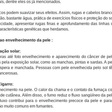
ais, dentre eles os já mencionados.
icos podem suavizar seus efeitos. Assim, rugas e cabelos branc
 bastante água, prática de exercícios físicos e proteção do so
ticidade, apresentar rugas finas e aprofundamento das linhas 
racterísticas genéticas que herdamos.
ao envelhecimento da pele :
ação solar
;
as até foto envelhecimento e aparecimento do câncer de pel
 pela exposição solar, como as manchas, pintas e sardas. A pe
áspera e manchada. Pessoas com pele envelhecida pelo sol t
ancerosas.
Cigarro
;
cimento na pele. O calor da chama e o contato da fumaça c
de cutânea. Além disso, o fumo reduz o fluxo sangüíneo da pel
fluxo contribui para o envelhecimento precoce da pele e para
ão muito comuns em fumantes.