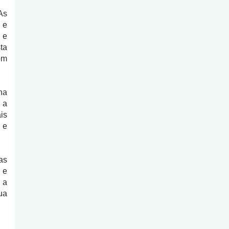
As
 e
 e
ta
om
na
 a
is
 e
as
 e
 a
ua