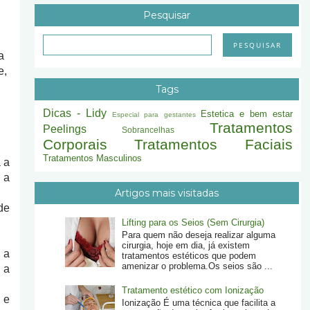
Pesquisar
a
e,
Tags
Dicas - Lidy
Estetica e bem estar
Especial para gestantes
Tratamentos
Peelings
Sobrancelhas
Corporais
Tratamentos Faciais
Tratamentos Masculinos
 a
 a
Artigos mais visitadas
de
Lifting para os Seios (Sem Cirurgia)
Para quem não deseja realizar alguma
cirurgia, hoje em dia, já existem
 a
tratamentos estéticos que podem
amenizar o problema.Os seios são ...
 a
Tratamento estético com Ionização
 e
Ionização É uma técnica que facilita a