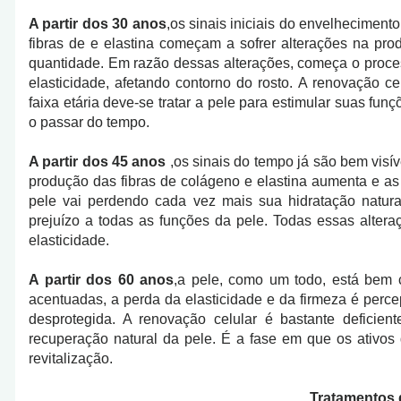
A partir dos 30 anos
,os sinais iniciais do envelhecimen
fibras de e elastina começam a sofrer alterações na pro
quantidade. Em razão dessas alterações, começa o proce
elasticidade, afetando contorno do rosto. A renovação c
faixa etária deve-se tratar a pele para estimular suas fu
o passar do tempo.
A partir dos 45 anos
,os sinais do tempo já são bem visí
produção das fibras de colágeno e elastina aumenta e as 
pele vai perdendo cada vez mais sua hidratação natura
prejuízo a todas as funções da pele. Todas essas alter
elasticidade.
A partir dos 60 anos
,a pele, como um todo, está bem 
acentuadas, a perda da elasticidade e da firmeza é perceptí
desprotegida. A renovação celular é bastante deficient
recuperação natural da pele. É a fase em que os ativo
revitalização.
Tratamentos 