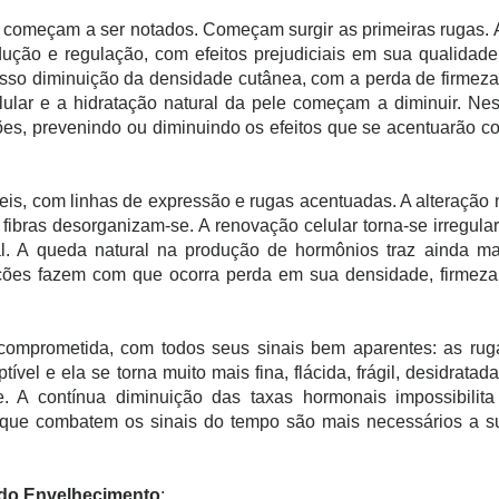
to começam a ser notados. Começam surgir as primeiras rugas. 
dução e regulação, com efeitos prejudiciais em sua qualidade
sso diminuição da densidade cutânea, com a perda de firmeza
elular e a hidratação natural da pele começam a diminuir. Nes
nções, prevenindo ou diminuindo os efeitos que se acentuarão c
veis, com linhas de expressão e rugas acentuadas. A alteração 
fibras desorganizam-se. A renovação celular torna-se irregular
l. A queda natural na produção de hormônios traz ainda ma
ações fazem com que ocorra perda em sua densidade, firmeza
comprometida, com todos seus sinais bem aparentes: as rug
vel e ela se torna muito mais fina, flácida, frágil, desidratada
e. A contínua diminuição das taxas hormonais impossibilita
s que combatem os sinais do tempo são mais necessários a s
do Envelhecimento
;