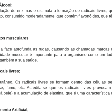
Álcool
;
dução de enzimas e estimula a formação de radicais livres, q
into, consumido moderadamente, que contém flavonóides, que t
os musculares
;
 da face aprofunda as rugas, causando as chamadas marcas 
vidade muscular é importante para o organismo como um tod
e também a sua saúde.
cais livres
;
âneo. Os radicais livres se formam dentro das células pe
sse, fumo, etc. Acredita-se que os radicais livres provocam
 pele) e a acumulação de elastina, que é uma característica 
ento Artificial
;