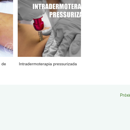
m de
Intradermoterapia pressurizada
Próx