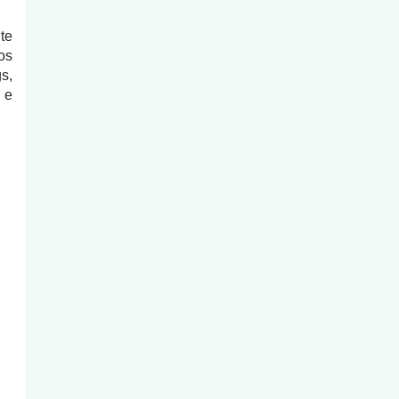
te
os
s,
 e